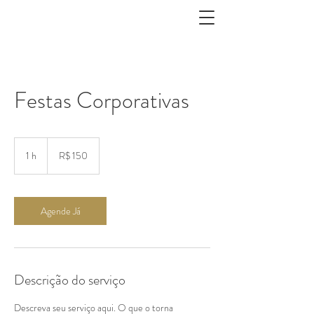
Festas Corporativas
150
Reais
1 h
1
R$ 150
brasileiros
Agende Já
Descrição do serviço
Descreva seu serviço aqui. O que o torna