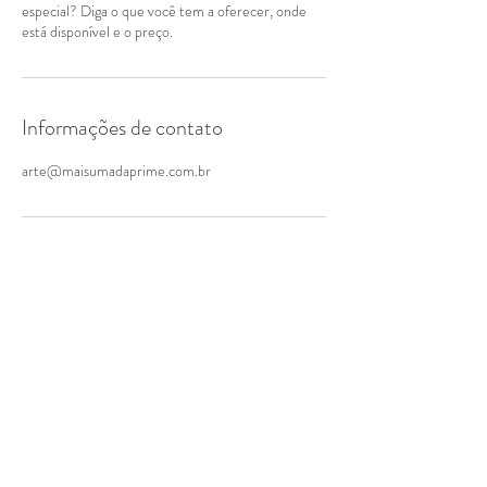
especial? Diga o que você tem a oferecer, onde
está disponível e o preço.
Informações de contato
arte@maisumadaprime.com.br
41 9 8499-2323
eventos.jockeyeventos@gmail.com
Jockey Club do Paraná
Av. Victor Ferreira do Amaral, 2291 -
Tarumã - Curitiba/PR